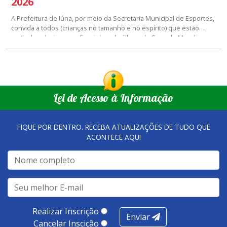
2026
A Prefeitura de Iúna, por meio da Secretaria Municipal de Esportes,
convida a todos (crianças no tamanho e no espírito) que estão
curtindo colecionar as figurinhas do álbum da Copa do Mundo
O encontro vai acontecer toda sexta-feira, das 16h às 18h.
2026, para participarem da troca de figurinhas que vai acontecer no
Ginásio de Esportes Romeu Rios.
Setor de Comunicação Institucional
comunicacao@iuna.es.gov.br
Lei de Acesso à Informação
FIQUE POR DENTRO. RECEBA ATUALIZAÇÕES DE TUDO QUE
ACONTECE AQUI
Realizar Inscrição
Enviar
Cancelar Inscição