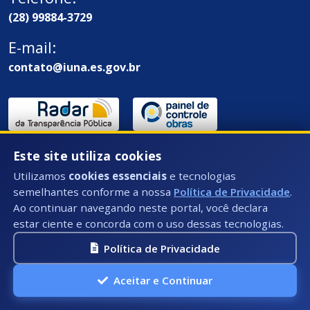
(28) 99884-3729
E-mail:
contato@iuna.es.gov.br
Este site utiliza cookies
Utilizamos
cookies essenciais
e tecnologias
semelhantes conforme a nossa
Política de Privacidade
.
Endereço / Ouvidoria:
Ao continuar navegando neste portal, você declara
estar ciente e concorda com o uso dessas tecnologias.
Rua Des. Epaminondas Amaral - 58 - Centro, Iúna - ES,
CEP: 29390-000
Política de Privacidade
Aceitar e Continuar