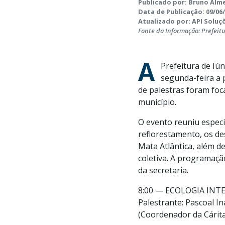
Publicado por: Bruno Alme
Data de Publicação: 09/06/
Atualizado por: API Soluçõ
Fonte da Informação: Prefeit
A
Prefeitura de Iún
segunda-feira a
de palestras foram foc
município.
O evento reuniu especi
reflorestamento, os de
Mata Atlântica, além d
coletiva. A programaçã
da secretaria.
8:00 — ECOLOGIA INT
Palestrante: Pascoal I
(Coordenador da Cárit