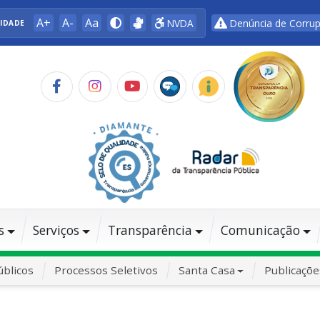
A+
A-
Aa
NVDA
Denúncia de Corru
LIDADE
s
Serviços
Transparência
Comunicação
blicos
Processos Seletivos
Santa Casa
Publicaçõe