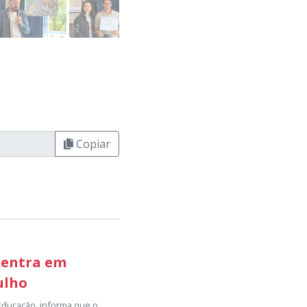
Copiar
 entra em
julho
 Educação, informa que o