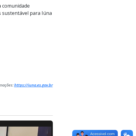
a comunidade
 sustentável para Iúna
rmações:
https://iuna.es.gov.br