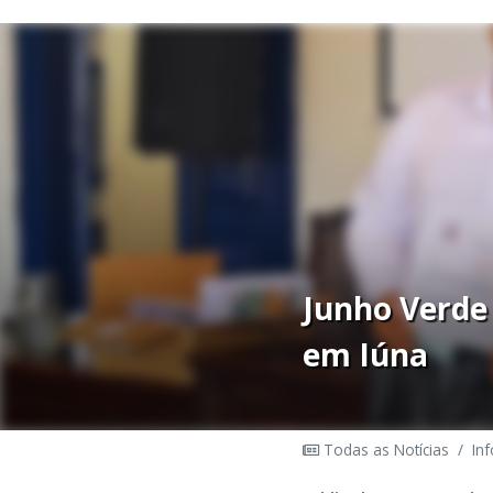
Junho Verde
em Iúna
Todas as Notícias
/
In