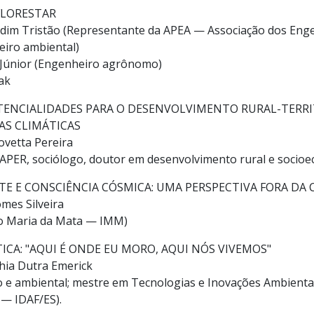
FLORESTAR
ardim Tristão (Representante da APEA — Associação dos Eng
eiro ambiental)
 Júnior (Engenheiro agrônomo)
ak
POTENCIALIDADES PARA O DESENVOLVIMENTO RURAL-TERR
S CLIMÁTICAS
ovetta Pereira
APER, sociólogo, doutor em desenvolvimento rural e socio
TE E CONSCIÊNCIA CÓSMICA: UMA PERSPECTIVA FORA DA 
mes Silveira
uto Maria da Mata — IMM)
ICA: "AQUI É ONDE EU MORO, AQUI NÓS VIVEMOS"
ahia Dutra Emerick
e ambiental; mestre em Tecnologias e Inovações Ambientais
 — IDAF/ES).