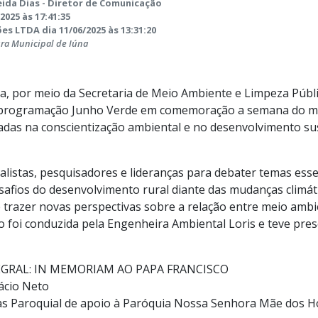
ida Dias - Diretor de Comunicação
2025 às 17:41:35
es LTDA dia 11/06/2025 às 13:31:20
ura Municipal de Iúna
a, por meio da Secretaria de Meio Ambiente e Limpeza Públic
 programação Junho Verde em comemoração a semana do mei
adas na conscientização ambiental e no desenvolvimento su
alistas, pesquisadores e lideranças para debater temas ess
safios do desenvolvimento rural diante das mudanças climáti
e trazer novas perspectivas sobre a relação entre meio ambi
o foi conduzida pela Engenheira Ambiental Loris e teve pres
EGRAL: IN MEMORIAM AO PAPA FRANCISCO
nácio Neto
as Paroquial de apoio à Paróquia Nossa Senhora Mãe dos 