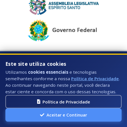
Este site utiliza cookies
Horário de Atendimento:
Utilizamos
cookies essenciais
e tecnologias
Segunda à Sexta: 08:00hs às 17:00hs
semelhantes conforme a nossa
Política de Privacidade
.
Ao continuar navegando neste portal, você declara
Telefone:
estar ciente e concorda com o uso dessas tecnologias.
(28) 99884-3729
Política de Privacidade
E-mail:
Aceitar e Continuar
contato@iuna.es.gov.br