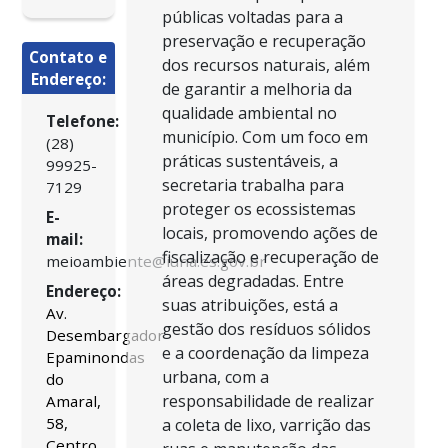
públicas voltadas para a
preservação e recuperação
Contato e
dos recursos naturais, além
Endereço:
de garantir a melhoria da
qualidade ambiental no
Telefone:
município. Com um foco em
(28)
práticas sustentáveis, a
99925-
secretaria trabalha para
7129
proteger os ecossistemas
E-
locais, promovendo ações de
mail:
fiscalização e recuperação de
meioambiente@iuna.es.gov.br
áreas degradadas. Entre
Endereço:
suas atribuições, está a
Av.
gestão dos resíduos sólidos
Desembargador
e a coordenação da limpeza
Epaminondas
urbana, com a
do
responsabilidade de realizar
Amaral,
58,
a coleta de lixo, varrição das
Centro