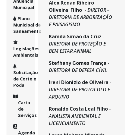
Anuência
Alex Renan Ribeiro
Municipal
Oliveira Filho
-
DIRETOR -
DIRETORIA DE ARBORIZAÇÃO
Plano
E PAISAGISMO
Municipal de
Saneamento
Kamila Simão da Cruz
-
DIRETORA DE PROTEÇÃO E
Legislações
BEM ESTAR ANIMAL
Ambientais
Stefhany Gomes França
-
DIRETORA DE DEFESA CÍVIL
Solicitação
de Corte e
Ireni Dionizio de Oliveira
-
Poda
DIRETORA DE PROTOCOLO E
ARQUIVO
Carta
Ronaldo Costa Leal Filho
-
de
Serviços
ANALISTA AMBIENTAL E
LICENCIAMENTO
Agenda