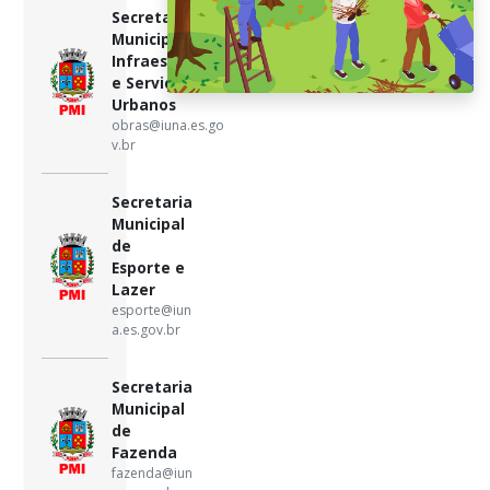
Secretaria
Municipal de
Infraestrutura
e Serviços
Urbanos
obras@iuna.es.go
v.br
Secretaria
Municipal
de
Esporte e
Lazer
esporte@iun
a.es.gov.br
Secretaria
Municipal
de
Fazenda
fazenda@iun