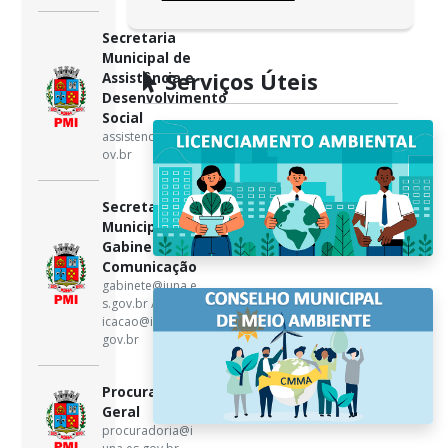
Secretaria
Municipal de
Serviços Úteis
Assistência e
Desenvolvimento
Social
assistencia@iuna.es.g
ov.br
Secretaria
Municipal de
Gabinete e
Comunicação
gabinete@iuna.e
s.gov.br / comun
icacao@iuna.es.
gov.br
Procuradoria
Geral
procuradoria@i