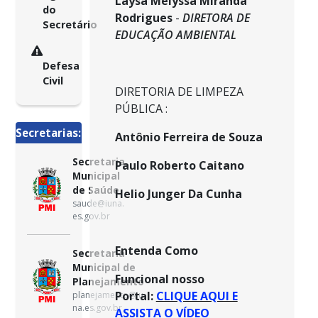
Laysa Melyssa Miranda
do
Rodrigues
-
DIRETORA DE
Secretário
EDUCAÇÃO AMBIENTAL
Defesa
Civil
DIRETORIA DE LIMPEZA
PÚBLICA :
Secretarias:
Antônio Ferreira de Souza
Secretaria
Paulo Roberto Caitano
Municipal
de Saúde
Helio Junger Da Cunha
saude@iuna.
es.gov.br
Entenda Como
Secretaria
Municipal de
Funcional nosso
Planejamento
Portal:
CLIQUE AQUI E
planejamento@iu
na.es.gov.br
ASSISTA O VÍDEO