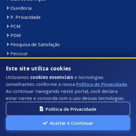
Ouvidoria
P. Privacidade
PCM
PDM
Pesquisa de Satisfação
Pessoal
Ponto Eletrônico
Este site utiliza cookies
Portal da Transparência
Utilizamos
cookies essenciais
e tecnologias
Portal do Servidor
semelhantes conforme a nossa
Política de Privacidade
.
Portarias
Ao continuar navegando neste portal, você declara
estar ciente e concorda com o uso dessas tecnologias.
PPA
Processos Seletivos
Política de Privacidade
Projeto Zero Fila
Aceitar e Continuar
Publicações
Regularização Fundiária