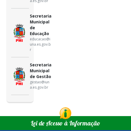
a.es.gov.br
Secretaria
Municipal
de
Educação
educacao@i
una.es.gov.b
r
Secretaria
Municipal
de Gestão
gestao@iun
a.es.gov.br
Lei de Acesso à Informação