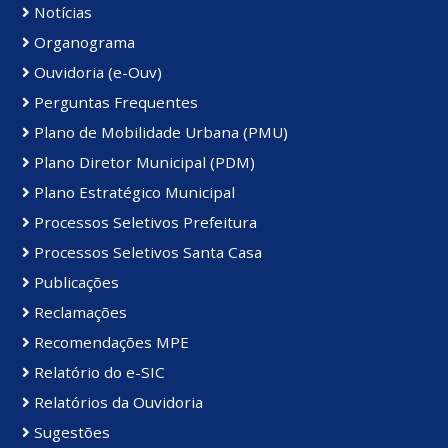
Para acessar o relatório das pesquisas acesse:
Notícias
https://drive.google.com/drive/folders/1mYRnMbks3
Organograma
usp=sharing
Ouvidoria (e-Ouv)
Perguntas Frequentes
Plano de Mobilidade Urbana (PMU)
Plano Diretor Municipal (PDM)
Plano Estratégico Municipal
Processos Seletivos Prefeitura
Processos Seletivos Santa Casa
Publicações
Reclamações
Recomendações MPE
Relatório do e-SIC
Relatórios da Ouvidoria
Sugestões