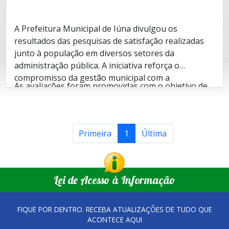
A Prefeitura Municipal de Iúna divulgou os
resultados das pesquisas de satisfação realizadas
junto à população em diversos setores da
administração pública. A iniciativa reforça o
compromisso da gestão municipal com a
As avaliações foram promovidas com o objetivo de
transparência, a escuta ativa da população e a
compreender a percepção dos usuários sobre a
melhoria contínua dos serviços oferecidos aos
qualidade dos atendimentos, eficiência dos serviços
cidadãos.
públicos, tempo de resposta, estrutura física,
Primeira
1
Última
acolhimento e atuação das equipes municipais em
Entre os levantamentos realizados estão as
diferentes áreas da administração.
pesquisas relacionadas aos serviços da Sala do
Empreendedor, Defesa Civil, Ouvidoria Municipal,
Lei de Acesso à Informação
Assistência Social, iluminação pública, unidades de
saúde, Estratégias de Saúde da Família (ESFs) e
Os resultados demonstraram, de forma geral, altos
atendimento no Pronto Socorro Municipal.
FIQUE POR DENTRO. RECEBA ATUALIZAÇÕES DE TUDO QUE
índices de satisfação da população, evidenciando
ACONTECE AQUI
avanços importantes na qualidade dos