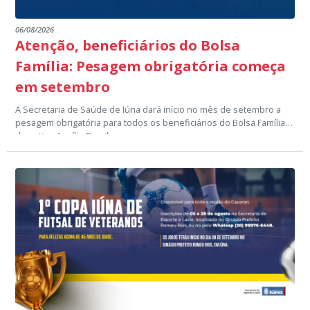
06/08/2026
Atenção, beneficiários do Bolsa
Família: Pesagem obrigatória começa
em setembro
A Secretaria de Saúde de Iúna dará início no mês de setembro a
pesagem obrigatória para todos os beneficiários do Bolsa Família e
do antigo Auxílio Brasil.
Devem participar da pesagem o titular do benefício, mulheres de 0
a 44 anos, meninos de 0 a 7 anos e gestantes.
Para a pesagem é necessário apresentar o cartão amarelo ou
número do NIS, cartão de vacinas, cartão do SUS, e, para gestantes,
comprovante de preventivo em dia e cartão do pré-natal.
Confira nas imagens a data na sua localidade e evite o
cancelamento do benefício.
Setor de Comunicação Institucional
comunicacao@iuna.es.gov.br