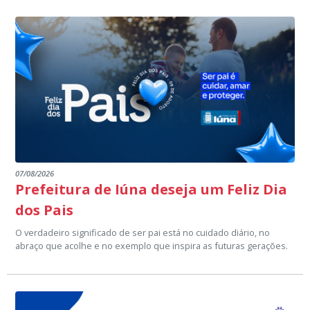
07/08/2026
Prefeitura de Iúna deseja um Feliz Dia
dos Pais
O verdadeiro significado de ser pai está no cuidado diário, no
abraço que acolhe e no exemplo que inspira as futuras gerações.
Neste Dia dos Pais, a Prefeitura de Iúna homenageia todos os
homens que dedicam suas vidas a criar, educar e transformar a
nossa cidade com amor e dedicação.
Que este dia seja repleto de união, alegria e momentos