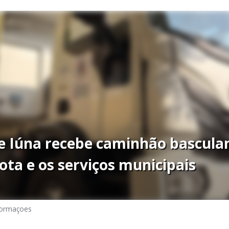
de Iúna recebe caminhão bascula
rota e os serviços municipais
formaçoes