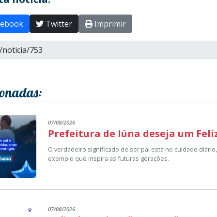
ebook
Twitter
Imprimir
ionadas:
07/08/2026
Prefeitura de Iúna deseja um Feli
O verdadeiro significado de ser pai está no cuidado diári
exemplo que inspira as futuras gerações.
Neste Dia dos Pais, a Prefeitura de Iúna homenageia to
suas vidas a criar, educar e transformar a nossa cidade 
Que este dia seja repleto de união, alegria e momentos in
07/08/2026