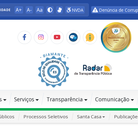
A+
A-
Aa
NVDA
Denúncia de Corru
LIDADE
s
Serviços
Transparência
Comunicação
blicos
Processos Seletivos
Santa Casa
Publicaçõe