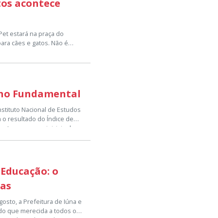
tos acontece
Pet estará na praça do
ara cães e gatos. Não é
V4 para os felinos — que
e clamidiose — e as vacinas
s graves como cinomose,
s de forma segura,
ino Fundamental
s.
Instituto Nacional de Estudos
ados não poderão receber as
m o resultado do Índice de
s.
entes aos anos iniciais do
 em 2011, 4,6 em 2013, 5,5
mento de 0,4 pontos em
3 e 6,2 em 2025.
aber como está a qualidade
 Educação: o
ferem ao ensino fundamental
dos alunos em português e
das
 aprovação).
gosto, a Prefeitura de Iúna e
do que merecida a todos os