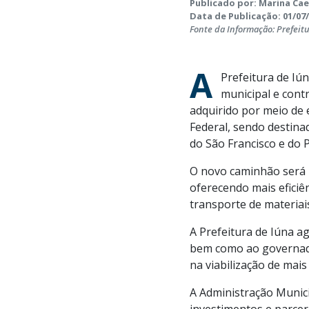
Publicado por: Marina Ca
Data de Publicação: 01/07/
Fonte da Informação: Prefeit
A
Prefeitura de Iú
municipal e contr
adquirido por meio de
Federal, sendo destin
do São Francisco e do 
O novo caminhão será u
oferecendo mais eficiê
transporte de materia
A Prefeitura de Iúna a
bem como ao governado
na viabilização de mais
A Administração Munici
investimentos e parcer