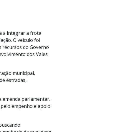
a integrar a frota
ação. O veículo foi
m recursos do Governo
nvolvimento dos Vales
ração municipal,
de estradas,
da emenda parlamentar,
 pelo empenho e apoio
 buscando
a melhoria da qualidade