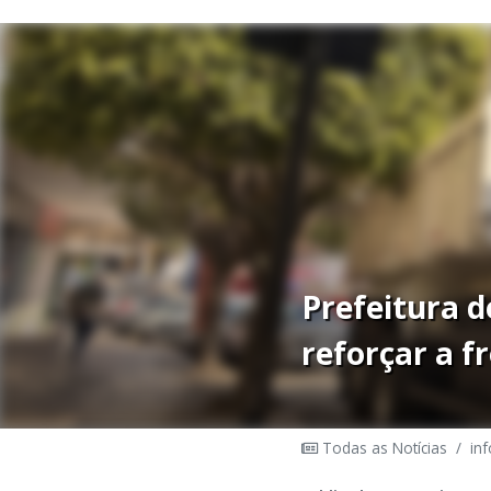
Prefeitura 
reforçar a f
Todas as Notícias
/
in