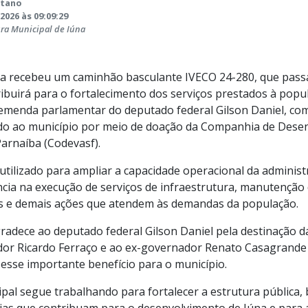
etano
2026 às 09:09:29
ura Municipal de Iúna
na recebeu um caminhão basculante IVECO 24-280, que passa 
ibuirá para o fortalecimento dos serviços prestados à popul
 emenda parlamentar do deputado federal Gilson Daniel, co
ado ao município por meio de doação da Companhia de Dese
Parnaíba (Codevasf).
tilizado para ampliar a capacidade operacional da administ
ncia na execução de serviços de infraestrutura, manutenção 
is e demais ações que atendem às demandas da população.
gradece ao deputado federal Gilson Daniel pela destinação 
r Ricardo Ferraço e ao ex-governador Renato Casagrande
 esse importante benefício para o município.
pal segue trabalhando para fortalecer a estrutura pública,
ias que contribuam para o desenvolvimento de Iúna e para 