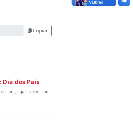
Copiar
z Dia dos Pais
o, no abraço que acolhe e no
dos os homens que dedicam
com amor e dedicação.
esquecíveis em família.