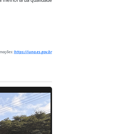
rmações:
https://iuna.es.gov.br