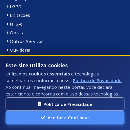
LGPD
Licitações
NFS-e
Obras
Outros Serviços
Ouvidoria
P. Privacidade
Este site utiliza cookies
PCM
Utilizamos
cookies essenciais
e tecnologias
PDM
semelhantes conforme a nossa
Política de Privacidade
.
Pesquisa de Satisfação
Ao continuar navegando neste portal, você declara
Pessoal
estar ciente e concorda com o uso dessas tecnologias.
Ponto Eletrônico
Política de Privacidade
Portal da Transparência
Aceitar e Continuar
Portal do Servidor
Portarias