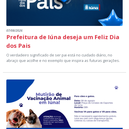
07/08/2026
Prefeitura de Iúna deseja um Feliz Dia
dos Pais
O verdadeiro significado de ser pai está no cuidado diário, no
abraço que acolhe e no exemplo que inspira as futuras gerações.
Neste Dia dos Pais, a Prefeitura de Iúna homenageia todos os
homens que dedicam suas vidas a criar, educar e transformar a
nossa cidade com amor e dedicação.
Que este dia seja repleto de união, alegria e momentos
inesquecíveis em família.
Setor de Comunicação Institucional
comunicacao@iuna.es.gov.br