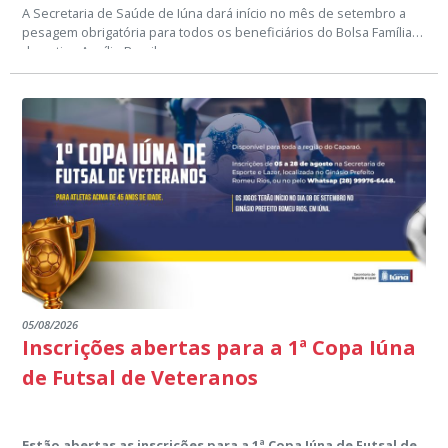
A Secretaria de Saúde de Iúna dará início no mês de setembro a
pesagem obrigatória para todos os beneficiários do Bolsa Família e
do antigo Auxílio Brasil.
Devem participar da pesagem o titular do benefício, mulheres de 0
a 44 anos, meninos de 0 a 7 anos e gestantes.
Para a pesagem é necessário apresentar o cartão amarelo ou
número do NIS, cartão de vacinas, cartão do SUS, e, para gestantes,
comprovante de preventivo em dia e cartão do pré-natal.
Confira nas imagens a data na sua localidade e evite o
cancelamento do benefício.
Setor de Comunicação Institucional
comunicacao@iuna.es.gov.br
05/08/2026
Inscrições abertas para a 1ª Copa Iúna
de Futsal de Veteranos
Estão abertas as inscrições para a 1ª Copa Iúna de Futsal de