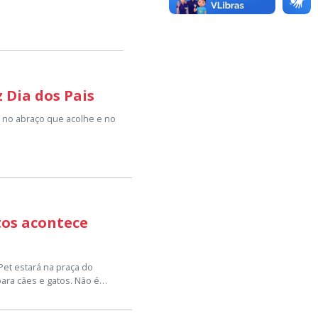
z Dia dos Pais
o, no abraço que acolhe e no
dos os homens que dedicam
com amor e dedicação.
esquecíveis em família.
tos acontece
Pet estará na praça do
ara cães e gatos. Não é
V4 para os felinos — que