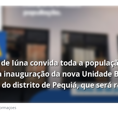
 de Iúna convida toda a populaç
a inauguração da nova Unidade B
 do distrito de Pequiá, que será r
formaçoes