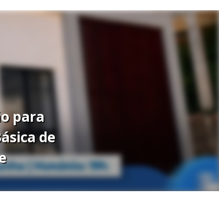
ão para
ásica de
e