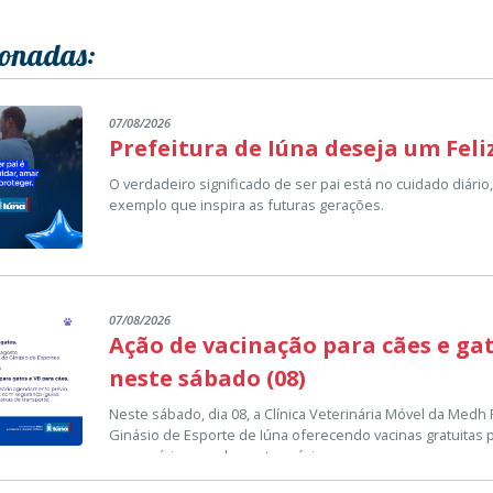
ionadas:
07/08/2026
Prefeitura de Iúna deseja um Feli
O verdadeiro significado de ser pai está no cuidado diári
exemplo que inspira as futuras gerações.
Neste Dia dos Pais, a Prefeitura de Iúna homenageia to
suas vidas a criar, educar e transformar a nossa cidade 
Que este dia seja repleto de união, alegria e momentos in
07/08/2026
Ação de vacinação para cães e ga
Setor de Comunicação Institucional
neste sábado (08)
comunicacao@iuna.es.gov.br
Neste sábado, dia 08, a Clínica Veterinária Móvel da Medh 
Ginásio de Esporte de Iúna oferecendo vacinas gratuitas p
necessário agendamento prévio.
Durante a mobilização, serão disponibilizadas as vacinas 