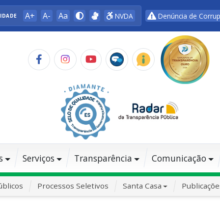
A+
A-
Aa
NVDA
Denúncia de Corru
LIDADE
s
Serviços
Transparência
Comunicação
blicos
Processos Seletivos
Santa Casa
Publicaçõe