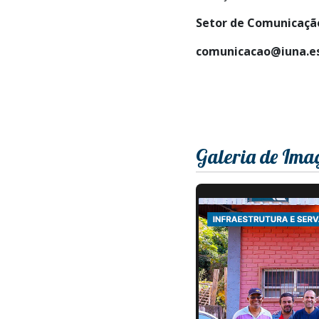
Setor de Comunicação
comunicacao@iuna.es
Galeria de Ima