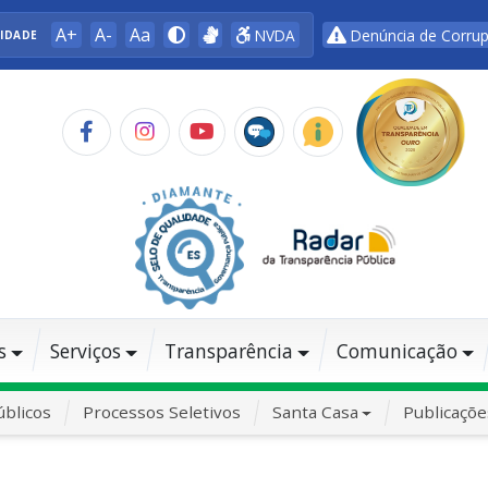
A+
A-
Aa
NVDA
Denúncia de Corru
LIDADE
s
Serviços
Transparência
Comunicação
blicos
Processos Seletivos
Santa Casa
Publicaçõe