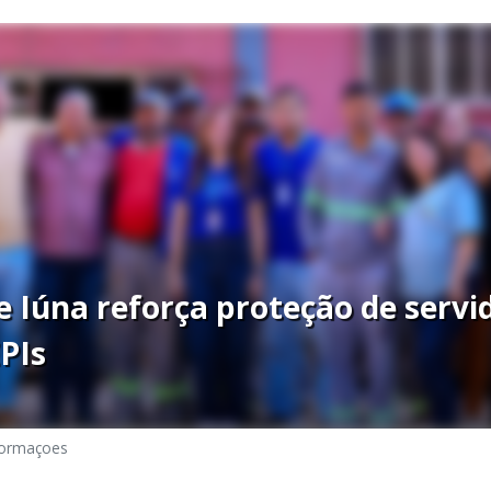
e Iúna reforça proteção de serv
PIs
formaçoes