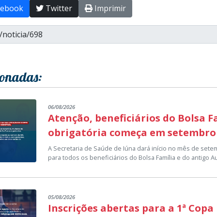
ebook
Twitter
Imprimir
ionadas:
06/08/2026
Atenção, beneficiários do Bolsa 
obrigatória começa em setembro
A Secretaria de Saúde de Iúna dará início no mês de set
para todos os beneficiários do Bolsa Família e do antigo Aux
Devem participar da pesagem o titular do benefício, mulh
de 0 a 7 anos e gestantes.
05/08/2026
Para a pesagem é necessário apresentar o cartão amarelo
Inscrições abertas para a 1ª Copa
de vacinas, cartão do SUS, e, para gestantes, comprovante