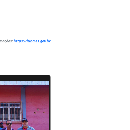
rmações:
https://iuna.es.gov.br