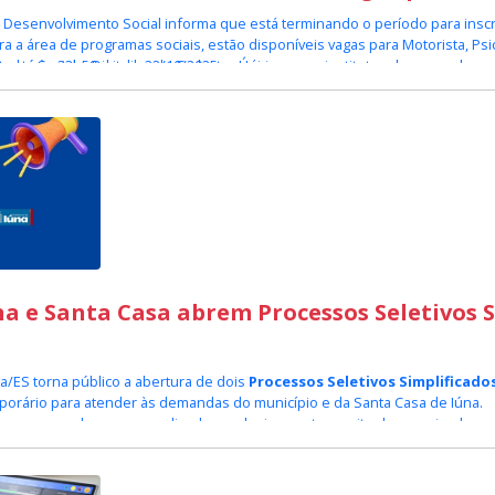
e Desenvolvimento Social informa que está terminando o período para insc
ra a área de programas sociais, estão disponíveis vagas para Motorista, Psic
ntador Social e Digitador do Cadastro Único.
tas até às 23h59 do dia 22/10/2025 na página www.institutoselecao.org.br
essível:
https://institutoselecao.selecao.net.br/informacoes/30/
.
ndidato ler o edital completo e acompanhar o andamento e resultados do P
titucional
.br
na e Santa Casa abrem Processos Seletivos 
na/ES torna público a abertura de dois
Processos Seletivos Simplificado
porário para atender às demandas do município e da Santa Casa de Iúna.
 processos devem ser realizadas exclusivamente no site da organizadora:
etivo Simplificado nº 002/2025 – 
nformações