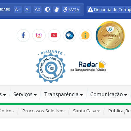
A+
A-
Aa
NVDA
Denúncia de Corru
LIDADE
s
Serviços
Transparência
Comunicação
blicos
Processos Seletivos
Santa Casa
Publicaçõe