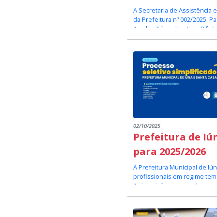
A Secretaria de Assistência 
da Prefeitura nº 002/2025. Pa
Auxiliar Administrativo, Orie
As inscrições devem ser fei
INSCRIÇÕES ABERTAS. Link ac
É de responsabilidade do ca
do Instituto Seleção.
Setor de Comunicação Ins
comunicacao@iuna.es.gov
02/10/2025
Prefeitura de Iú
para 2025/2026
A Prefeitura Municipal de Iú
profissionais em regime tem
As inscrições para ambos os
Processo Sel
Instituto Seleção
Iúna
Dúvidas e I