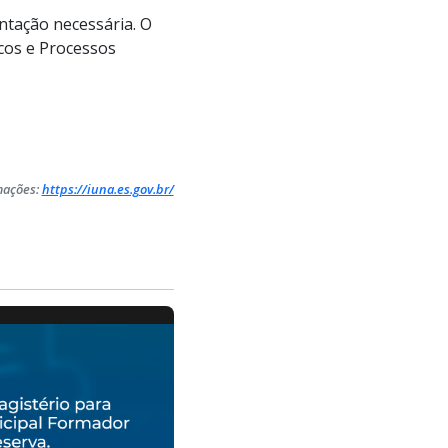
ntação necessária. O
icos e Processos
mações:
https://iuna.es.gov.br/