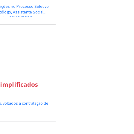
rições no Processo Seletivo
ólogo, Assistente Social,
, na aba CONCURSOS >
rocesso Seletivo na página
Simplificados
s
, voltados à contratação de
Prefeitura de