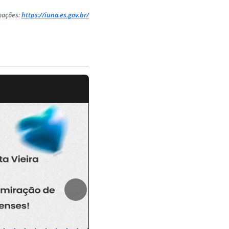
mações:
https://iuna.es.gov.br/