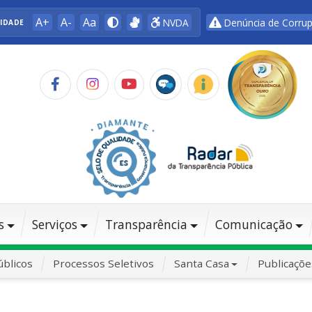
A+
A-
Aa
NVDA
Denúncia de Corru
LIDADE
s
Serviços
Transparência
Comunicação
blicos
Processos Seletivos
Santa Casa
Publicaçõe