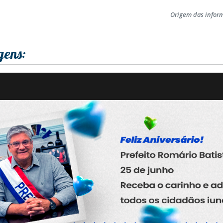
Origem das infor
gens: