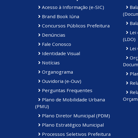
Acesso à Informação (e-SIC)
Bal
(Docu
Brand Book Iúna
Bal
Concursos Públicos Prefeitura
Lei 
Denúncias
(LDO)
Fale Conosco
Lei
Identidade Visual
Orç
Notícias
Docum
Organograma
Plan
Ouvidoria (e-Ouv)
Rela
Perguntas Frequentes
Rela
Orçame
Plano de Mobilidade Urbana
(PMU)
Plano Diretor Municipal (PDM)
Plano Estratégico Municipal
Processos Seletivos Prefeitura