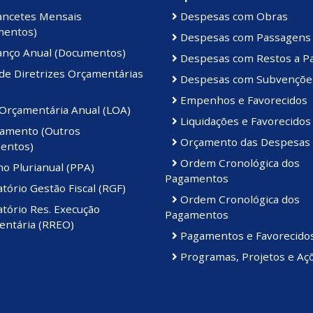
ancetes Mensais
Despesas com Obras
mentos)
Despesas com Passagens
anço Anual (Documentos)
Despesas com Restos a P
de Diretrizes Orçamentárias
Despesas com Subvençõe
Empenhos e Favorecidos
 Orçamentária Anual (LOA)
Liquidações e Favorecidos
amento (Outros
Orçamento das Despesas
entos)
Ordem Cronológica dos
o Plurianual (PPA)
Pagamentos
tório Gestão Fiscal (RGF)
Ordem Cronológica dos
tório Res. Execução
Pagamentos
ntária (RREO)
Pagamentos e Favorecido
Programas, Projetos e Aç