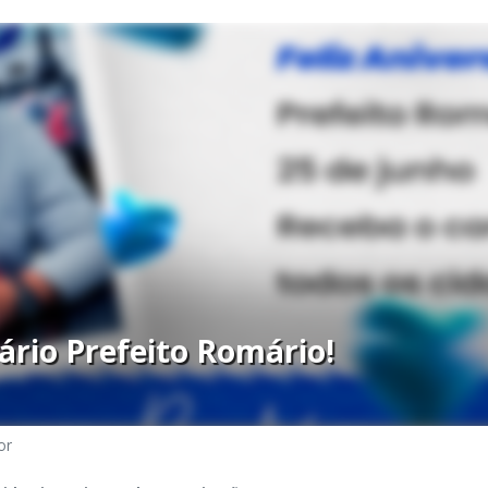
sário Prefeito Romário!
or