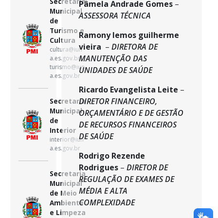
Secretaria
Pâmela Andrade Gomes
–
Municipal
ASSESSORA TÉCNICA
de
Turismo e
Ramony lemos guilherme
Cultura
vieira
–
DIRETORA DE
cultura@iun
MANUTENÇÃO DAS
a.es.gov.br /
turismo@iun
UNIDADES DE SAÚDE
a.es.gov.br
Ricardo Evangelista Leite
–
DIRETOR FINANCEIRO,
Secretaria
Municipal
ORÇAMENTÁRIO E DE GESTÃO
de
DE RECURSOS FINANCEIROS
Interior
DE SAÚDE
interior@iun
a.es.gov.br
Rodrigo Rezende
Rodrigues
–
DIRETOR DE
Secretaria
REGULAÇÃO DE EXAMES DE
Municipal
MÉDIA E ALTA
de Meio
COMPLEXIDADE
Ambiente
e Limpeza