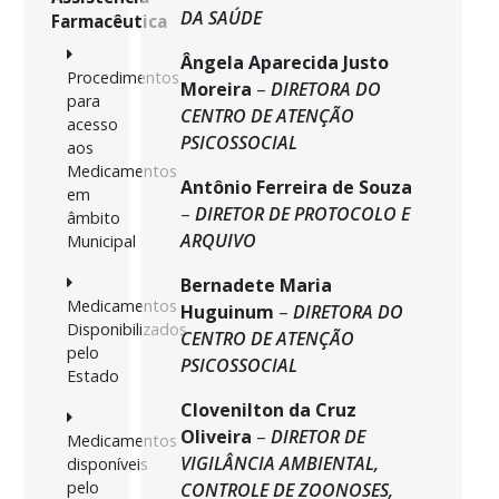
DA SAÚDE
Farmacêutica
Ângela Aparecida Justo
Procedimentos
Moreira
–
DIRETORA DO
para
CENTRO DE ATENÇÃO
acesso
PSICOSSOCIAL
aos
Medicamentos
Antônio Ferreira de Souza
em
–
DIRETOR DE PROTOCOLO E
âmbito
ARQUIVO
Municipal
Bernadete Maria
Medicamentos
Huguinum
–
DIRETORA DO
Disponibilizados
CENTRO DE ATENÇÃO
pelo
PSICOSSOCIAL
Estado
Clovenilton da Cruz
Oliveira
–
DIRETOR DE
Medicamentos
VIGILÂNCIA AMBIENTAL,
disponíveis
pelo
CONTROLE DE ZOONOSES,