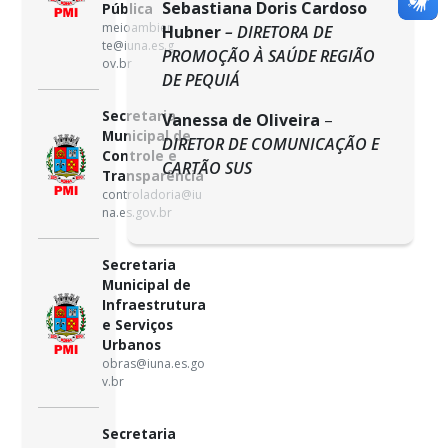
Sebastiana Doris Cardoso
Pública
meioambien
Hubner
– DIRETORA DE
te@iuna.es.g
PROMOÇÃO À SAÚDE REGIÃO
ov.br
DE PEQUIÁ
Secretaria
Vanessa de Oliveira
–
Municipal de
DIRETOR DE COMUNICAÇÃO E
Controle e
CARTÃO SUS
Transparência
controladoria@iu
na.es.gov.br
Secretaria
Municipal de
Infraestrutura
e Serviços
Urbanos
obras@iuna.es.go
v.br
Secretaria