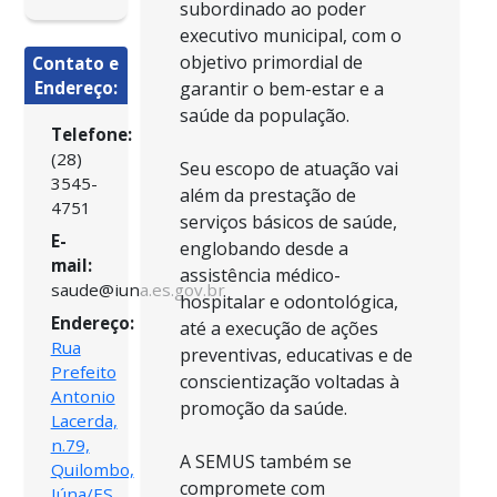
subordinado ao poder
executivo municipal, com o
objetivo primordial de
Contato e
Endereço:
garantir o bem-estar e a
saúde da população.
Telefone:
(28)
Seu escopo de atuação vai
3545-
além da prestação de
4751
serviços básicos de saúde,
E-
englobando desde a
mail:
assistência médico-
saude@iuna.es.gov.br
hospitalar e odontológica,
Endereço:
até a execução de ações
Rua
preventivas, educativas e de
Prefeito
conscientização voltadas à
Antonio
promoção da saúde.
Lacerda,
n.79,
A SEMUS também se
Quilombo,
compromete com
Iúna/ES,