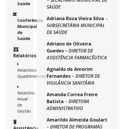
–
SECRETÁRIO MUNICIPAL DE
Saúde
SAÚDE
Adriana Roza Vieira Silva
–
Conferência
SUBSECRETÁRIA MUNICIPAL
Municipal
DE SAÚDE
de
Saúde
Adriano de Oliveira
Guedes
– DIRETOR DE
Relatórios
ASSISTÊNCIA FARMACÊUTICA
Agnaldo de Amorim
Relatórios
Fernandes
–
DIRETOR DE
Quadrimestrais
VIGILÂNCIA SANITÁRIA
Relatório
Amanda Correa Freire
Anual
Batista
–
DIRETORA
de
ADMINISTRATIVO
Gestão
Amarildo Almeida Goulart
– DIRETOR DE PROGRAMAS
Assistência