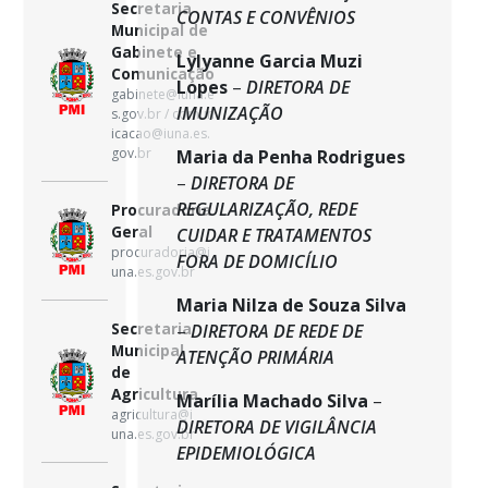
Secretaria
CONTAS E CONVÊNIOS
Municipal de
Gabinete e
Lylyanne Garcia Muzi
Comunicação
Lopes
–
DIRETORA DE
gabinete@iuna.e
IMUNIZAÇÃO
s.gov.br / comun
icacao@iuna.es.
gov.br
Maria da Penha Rodrigues
–
DIRETORA DE
REGULARIZAÇÃO, REDE
Procuradoria
Geral
CUIDAR E TRATAMENTOS
procuradoria@i
FORA DE DOMICÍLIO
una.es.gov.br
Maria Nilza de Souza Silva
Secretaria
–
DIRETORA DE REDE DE
Municipal
ATENÇÃO PRIMÁRIA
de
Agricultura
Marília Machado Silva
–
agricultura@i
DIRETORA DE VIGILÂNCIA
una.es.gov.br
EPIDEMIOLÓGICA