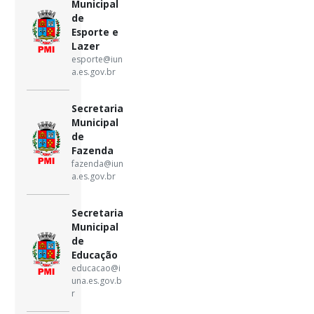
Municipal
de
Esporte e
Lazer
esporte@iun
a.es.gov.br
Secretaria
Municipal
de
Fazenda
fazenda@iun
a.es.gov.br
Secretaria
Municipal
de
Educação
educacao@i
una.es.gov.b
r