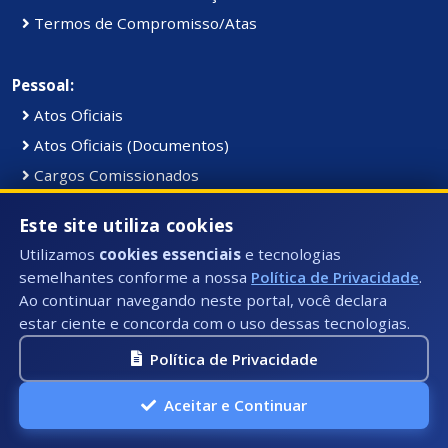
Termos de Compromisso/Atas
Pessoal:
Atos Oficiais
Atos Oficiais (Documentos)
Cargos Comissionados
Cargos e Vagas
Este site utiliza cookies
Concursos em Andamento (Documentos)
Utilizamos
cookies essenciais
e tecnologias
Concursos Encerrados (Documentos)
semelhantes conforme a nossa
Política de Privacidade
.
Lista de Estagiários
Ao continuar navegando neste portal, você declara
estar ciente e concorda com o uso dessas tecnologias.
Planos de Cargos e Salários
Resultados dos Concursos (Documentos)
Política de Privacidade
Servidores
Aceitar e Continuar
Servidores Por Secretarias