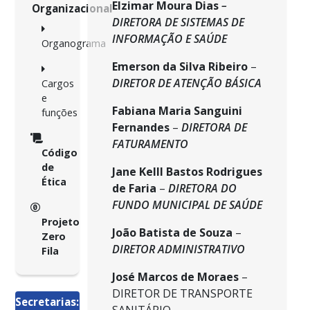
Elzimar Moura Dias
–
Organizacional
DIRETORA DE SISTEMAS DE
INFORMAÇÃO E SAÚDE
Organograma
Emerson da Silva Ribeiro
–
DIRETOR DE ATENÇÃO BÁSICA
Cargos
e
Fabiana Maria Sanguini
funções
Fernandes
–
DIRETORA DE
FATURAMENTO
Código
de
Jane KellI Bastos Rodrigues
Ética
de Faria
–
DIRETORA DO
FUNDO MUNICIPAL DE SAÚDE
Projeto
João Batista de Souza
–
Zero
DIRETOR ADMINISTRATIVO
Fila
José Marcos de Moraes
–
DIRETOR DE TRANSPORTE
Secretarias: