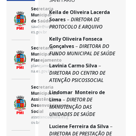
SANITÁRIO
Secretaria
Keila de Oliveira Lacerda
Municipal
Soares
–
DIRETORA DE
de Saúde
PROTOCOLO E ARQUIVO
saude@iuna.
es.gov.br
Kelly Oliveira Fonseca
Gonçalves
–
DIRETORA DO
Secretaria
FUNDO MUNICIPAL DE SAÚDE
Municipal de
Planejamento
Lavínia Carmo Silva
–
planejamento@iu
na.es.gov.br
DIRETORA DO CENTRO DE
ATENÇÃO PSICOSSOCIAL
Secretaria
Lindomar Monteiro de
Municipal de
Assistência e
Lima
–
DIRETOR DE
Desenvolvimento
MANUTENÇÃO DAS
Social
UNIDADES DE SAÚDE
assistencia@iuna.es.g
ov.br
Luciene Ferreira da Silva
–
DIRETORA DE PRESTAÇÃO DE