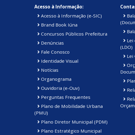
Acesso à Informação:
Contas
Acesso à Informação (e-SIC)
Bal
(Docu
Brand Book Iúna
Bal
Concursos Públicos Prefeitura
Lei 
Denúncias
(LDO)
Fale Conosco
Lei
Identidade Visual
Orç
Notícias
Docum
Organograma
Plan
Ouvidoria (e-Ouv)
Rela
Perguntas Frequentes
Rela
Orçame
Plano de Mobilidade Urbana
(PMU)
Plano Diretor Municipal (PDM)
Plano Estratégico Municipal