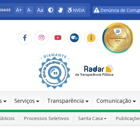
A+
A-
Aa
NVDA
Denúncia de Corru
LIDADE
s
Serviços
Transparência
Comunicação
blicos
Processos Seletivos
Santa Casa
Publicaçõe