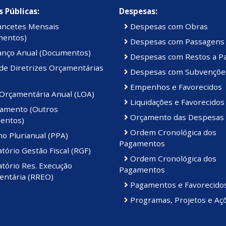
 Públicas:
Despesas:
ancetes Mensais
Despesas com Obras
mentos)
Despesas com Passagens
anço Anual (Documentos)
Despesas com Restos a P
de Diretrizes Orçamentárias
Despesas com Subvençõe
Empenhos e Favorecidos
 Orçamentária Anual (LOA)
Liquidações e Favorecidos
amento (Outros
Orçamento das Despesas
entos)
Ordem Cronológica dos
o Plurianual (PPA)
Pagamentos
tório Gestão Fiscal (RGF)
Ordem Cronológica dos
tório Res. Execução
Pagamentos
ntária (RREO)
Pagamentos e Favorecido
Programas, Projetos e Aç