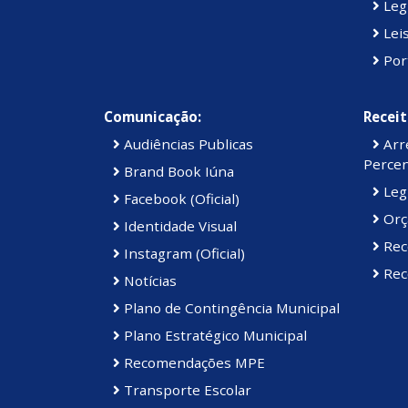
Legi
Lei
Por
Comunicação:
Receit
Audiências Publicas
Arre
Percen
Brand Book Iúna
Legi
Facebook (Oficial)
Orç
Identidade Visual
Rec
Instagram (Oficial)
Rece
Notícias
Plano de Contingência Municipal
Plano Estratégico Municipal
Recomendações MPE
Transporte Escolar