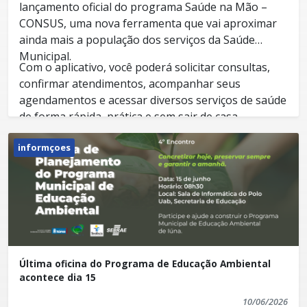
lançamento oficial do programa Saúde na Mão –
CONSUS, uma nova ferramenta que vai aproximar
ainda mais a população dos serviços da Saúde
Municipal.
Com o aplicativo, você poderá solicitar consultas,
confirmar atendimentos, acompanhar seus
agendamentos e acessar diversos serviços de saúde
de forma rápida, prática e sem sair de casa.
Local: Praça do Ginásio de Esportes
informçoes
Data: 18 de junho (quinta-feira)
Horário: 16h
Venha conhecer essa inovação que vai trazer mais
comodidade, agilidade e tecnologia para o
atendimento à população.
Esperamos por você!
Última oficina do Programa de Educação Ambiental
acontece dia 15
Setor de Comunicação Institucional
10/06/2026