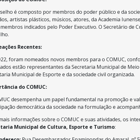
selho é composto por membros do poder público e da socieda
ãos, artistas plásticos, músicos, atores, da Academia Iunense
 e membros indicados pelo Poder Executivo. O Secretário de 
lho.
ações Recentes:
022, foram nomeados novos membros para o COMUC, conf
dos estão representantes da Secretaria Municipal de Meio
taria Municipal de Esporte e da sociedade civil organizada.
rtância do COMUC:
UC desempenha um papel fundamental na promoção e valor
cipação democrática da sociedade na formulação e acompanha
mais informações sobre o COMUC e suas atividades, os int
taria Municipal de Cultura, Esporte e Turismo
:
ndereço:
Rua Desembargador Epaminondas do Amaral, nº 58,