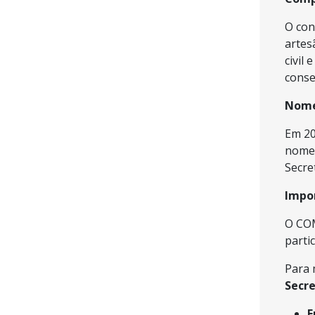
O con
artes
civil
conse
Nome
Em 2
nomea
Secre
Impo
O COM
parti
Para 
Secre
E