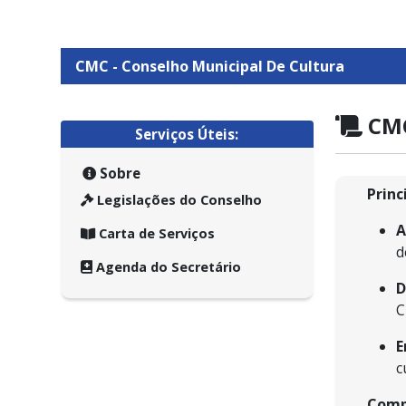
CMC - Conselho Municipal De Cultura
CMC
Serviços Úteis:
Sobre
Princ
Legislações do Conselho
A
Carta de Serviços
d
Agenda do Secretário
D
C
E
c
Comp