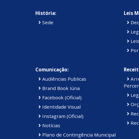
História:
Leis M
Sede
Dec
Legi
Lei
Por
Comunicação:
Receit
Audiências Publicas
Arre
Percen
Brand Book Iúna
Legi
Facebook (Oficial)
Orç
Identidade Visual
Rec
Instagram (Oficial)
Rece
Notícias
Plano de Contingência Municipal