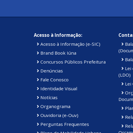
Acesso à Informação:
Contas
Acesso à Informação (e-SIC)
Bal
(Docu
Brand Book Iúna
Bal
Concursos Públicos Prefeitura
Lei 
Denúncias
(LDO)
Fale Conosco
Lei
Identidade Visual
Orç
Notícias
Docum
Organograma
Plan
Ouvidoria (e-Ouv)
Rela
Perguntas Frequentes
Rela
Orçame
Plano de Mobilidade Urbana