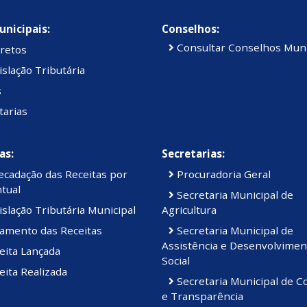
unicipais:
Conselhos:
Consultar Conselhos Muni
retos
slação Tributária
s
tarias
as:
Secretarias:
cadação das Receitas por
Procuradoria Geral
tual
Secretaria Municipal de
slação Tributária Municipal
Agricultura
amento das Receitas
Secretaria Municipal de
Assistência e Desenvolvimen
eita Lançada
Social
ita Realizada
Secretaria Municipal de C
e Transparência