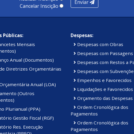
Enviar
Cancelar Inscição
 Públicas:
Despesas:
ancetes Mensais
Despesas com Obras
mentos)
Despesas com Passagens
anço Anual (Documentos)
Despesas com Restos a P
de Diretrizes Orçamentárias
Despesas com Subvençõe
Empenhos e Favorecidos
 Orçamentária Anual (LOA)
Liquidações e Favorecidos
amento (Outros
Orçamento das Despesas
entos)
Ordem Cronológica dos
o Plurianual (PPA)
Pagamentos
tório Gestão Fiscal (RGF)
Ordem Cronológica dos
tório Res. Execução
Pagamentos
ntária (RREO)