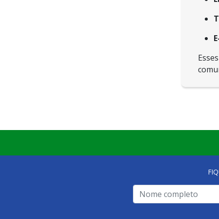
T
E
Esses
comun
FI