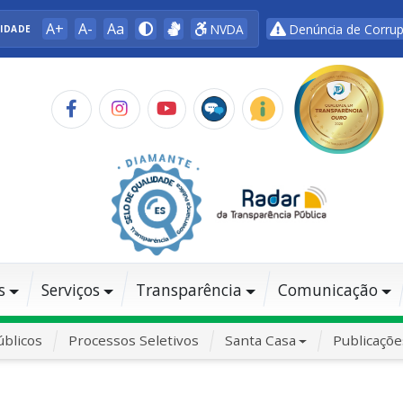
A+
A-
Aa
NVDA
Denúncia de Corru
LIDADE
s
Serviços
Transparência
Comunicação
blicos
Processos Seletivos
Santa Casa
Publicaçõe