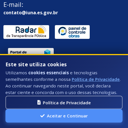
E-mail:
contato@iuna.es.gov.br
Este site utiliza cookies
Endereço / Ouvidoria:
Utilizamos
cookies essenciais
e tecnologias
Rua Des. Epaminondas Amaral - 58 - Centro, Iúna - ES,
semelhantes conforme a nossa
Política de Privacidade
.
CEP: 29390-000
Ao continuar navegando neste portal, você declara
estar ciente e concorda com o uso dessas tecnologias.
Política de Privacidade
Aceitar e Continuar