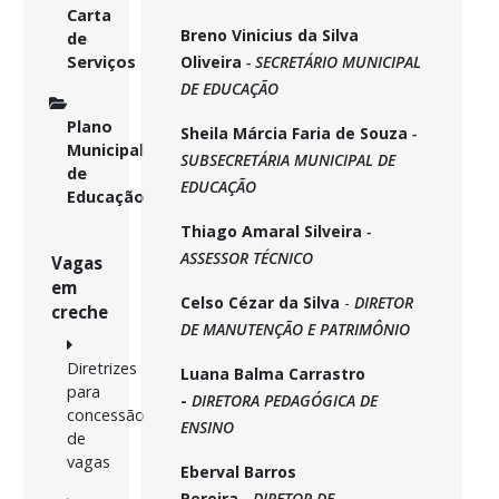
Carta
Breno Vinicius da Silva
de
Serviços
Oliveira
- SECRETÁRIO MUNICIPAL
DE EDUCAÇÃO
Plano
Sheila Márcia Faria de Souza
-
Municipal
SUBSECRETÁRIA MUNICIPAL DE
de
EDUCAÇÃO
Educação
Thiago Amaral Silveira
-
ASSESSOR TÉCNICO
Vagas
em
Celso Cézar da Silva
-
DIRETOR
creche
DE MANUTENÇÃO E PATRIMÔNIO
Diretrizes
Luana Balma Carrastro
para
-
DIRETORA PEDAGÓGICA DE
concessão
ENSINO
de
vagas
Eberval Barros
Pereira
-
DIRETOR DE