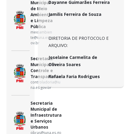
Dayanne Guimarães Ferreira
Municipal
de Meio
Jamilis Ferreira de Souza
Ambiente
e Limpeza
Pública
meioambien
te@iuna.es.g
DIRETORIA DE PROTOCOLO E
ov.br
ARQUIVO:
Joselaine Carmelita de
Secretaria
Municipal de
Oliveira Soares
Controle e
Transparência
Rafaela Faria Rodrigues
controladoria@iu
na.es.gov.br
Secretaria
Municipal de
Infraestrutura
e Serviços
Urbanos
obras@iuna.es.go