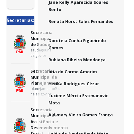
Jane Kelly Aparecida Soares
Bento
Secretarias:
Renata Horst Sales Fernandes
Secretaria
Municipal
Doroteia Cunha Figueiredo
de Saúde
Gomes
saude@iuna.
es.gov.br
Rubiana Ribeiro Mendonça
Secretaria
aria do Carmo Amorim
Municipal de
Planejamento
Herika Rodrigues Cézar
planejamento@iu
na.es.gov.br
Luciene Mércia Estevanovic
Mota
Secretaria
Aldimary Vieira Gomes França
Municipal de
Assistência e
Desenvolvimento
Social
Leidir de Aguiar Paula Mota