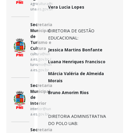
agricultura@i
Vera Lucia Lopes
una.es.gov.br
Secretaria
Municipal
DIRETORIA DE GESTÃO
de
EDUCACIONAL:
Turismo e
Cultura
Jessica Martins Bonfante
cultura@iun
a.es.gov.br /
Luana Henriques Francisco
turismo@iun
a.es.gov.br
Márcia Valéria de Almeida
Morais
Secretaria
Municipal
Bruno Amorim Rios
de
Interior
interior@iun
a.es.gov.br
DIRETORIA ADMINISTRATIVA
DO POLO UAB:
Secretaria