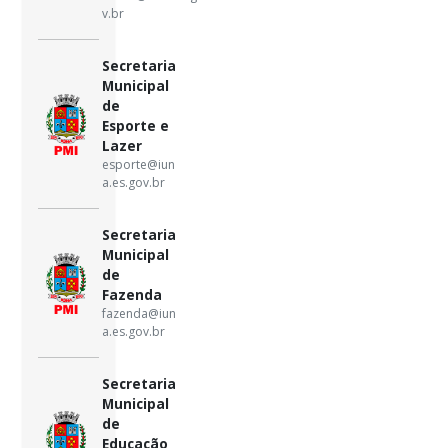
v.br
Secretaria
Municipal
de
Esporte e
Lazer
esporte@iun
a.es.gov.br
Secretaria
Municipal
de
Fazenda
fazenda@iun
a.es.gov.br
Secretaria
Municipal
de
Educação