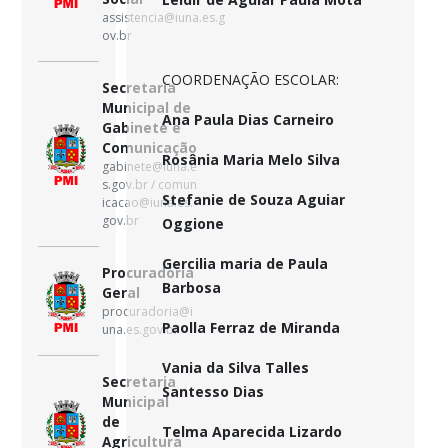
assistencia@iuna.es.g
ov.br
COORDENAÇÃO ESCOLAR:
Secretaria
Municipal de
Ana Paula Dias Carneiro
Gabinete e
Comunicação
Rosânia Maria Melo Silva
gabinete@iuna.e
s.gov.br / comun
Stefanie de Souza Aguiar
icacao@iuna.es.
gov.br
Oggione
Gercilia maria de Paula
Procuradoria
Barbosa
Geral
procuradoria@i
Paolla Ferraz de Miranda
una.es.gov.br
Vania da Silva Talles
Secretaria
Santesso Dias
Municipal
de
Telma Aparecida Lizardo
Agricultura