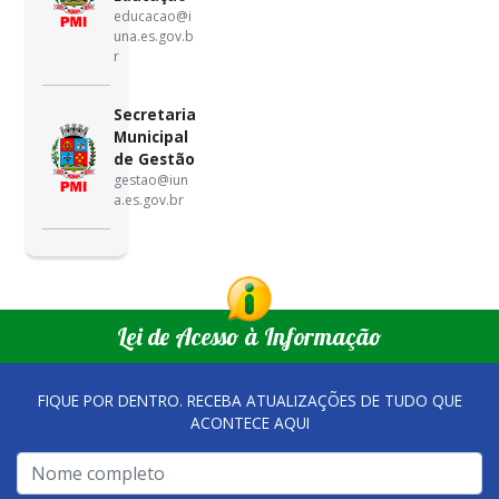
educacao@i
una.es.gov.b
r
Secretaria
Municipal
de Gestão
gestao@iun
a.es.gov.br
Lei de Acesso à Informação
FIQUE POR DENTRO. RECEBA ATUALIZAÇÕES DE TUDO QUE
ACONTECE AQUI