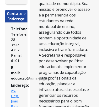
qualidade no município. Sua
missão é promover o acesso
Contato e
e a permanência dos
Endereço:
estudantes na rede
municipal de ensino,
Telefone:
assegurando que todos
Telefone:
tenham a oportunidade de
28
uma educação integral,
3545
inclusiva e transformadora.
4752
A Secretaria é responsável
Ramal:
6101
por desenvolver políticas
educacionais, implementar
E-
programas de capacitação
mail:
para profissionais da
educacao@iuna.es.gov.br
educação, planejar a
Endereço:
infraestrutura das escolas e
Av.
gerenciar os recursos
Dep.
necessários para o bom
João
Rios,
funcionamento da educação