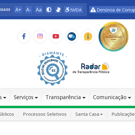
A+
A-
Aa
NVDA
Denúncia de Corru
LIDADE
s
Serviços
Transparência
Comunicação
blicos
Processos Seletivos
Santa Casa
Publicaçõe