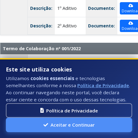
Descrição:
1º Aditivo
Documento:
Downloa
Descrição:
2º Aditivo
Documento:
Downloa
Termo de Colaboração nº 001/2022
Data:
05/01/2022
Este site utiliza cookies
Número:
001/2022
Utilizamos
cookies essenciais
e tecnologias
Título:
Termo de Colaboração nº01/2021
semelhantes conforme a nossa
Política de Privacidade
.
Ao continuar navegando neste portal, você declara
Descrição:
A presente parceria tem por objetivo o recebiment
estar ciente e concorda com o uso dessas tecnologias.
através da Programação SIGTV nº 32030072021001,
físico da sede da OSC assim como demais custeios in
Política de Privacidade
melhor executar os serviços de Proteção Social Esp
Proteção Social Básica com atividades sócio educac
Aceitar e Continuar
convivência e fortalecimento de vínculos para pesso