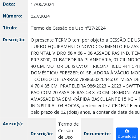
Data:
17/06/2024
Número:
027/2024
Título:
Termo de Cessão de Uso nº27/2024
Descrição:
O presente TERMO tem por objeto a CESSÃO DE U
TURBO EQUIPAMENTO NOVO COZIMENTO PIZZAS
FRONTAL VIDRO 58 X 68 – 08 ASSADEIRAS IND. TE
PRP 8000; 01 BATEDEIRA PLANETÁRIA; 01 CILIND
40 CM, MOTOR DE ½ CV; 01 FRICON/ HCED 411 C-1
DOMÉSTICA/ FREEZER; 01 SELADORA À VÁCUO MOD
– CÓDIGO DE BARRAS: 7898600220446; 01 MESA D
X 70 X 85 CM, PRATELEIRA 986/2023 – 2023 – SWT
PÃO COM 20 ASSADEIRAS 58 X 70 CM DESMONTADO 
AMASSADEIRA SEMI-RÁPIDA BASCULANTE 15 KG – 1
INDUSTRIAL 04 BOCAS, pertencente à CEDENTE em 
pelo prazo de 02 (dois) anos, a contar da data de su
Anexo(s):
Termo de
Cessão
Descrição:
Documento:
Download
de Uso