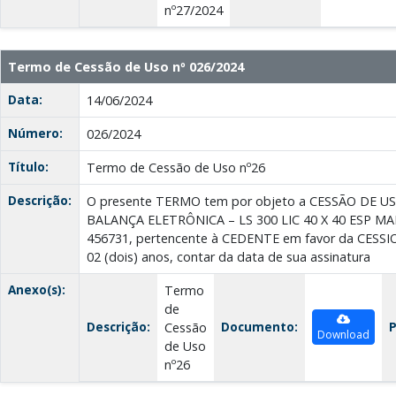
nº27/2024
Termo de Cessão de Uso nº 026/2024
Data:
14/06/2024
Número:
026/2024
Título:
Termo de Cessão de Uso nº26
Descrição:
O presente TERMO tem por objeto a CESSÃO DE U
BALANÇA ELETRÔNICA – LS 300 LIC 40 X 40 ESP MA
456731, pertencente à CEDENTE em favor da CESSI
02 (dois) anos, contar da data de sua assinatura
Anexo(s):
Termo
de
Descrição:
Documento:
P
Cessão
Download
de Uso
nº26