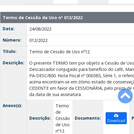
Termo de Cessão de Uso nº 012/2022
Data:
24/08/2022
Número:
012/2022
Título:
Termo de Cessão de Uso nº12
Descrição:
O presente TERMO tem por objeto a Cessão de Uso
Descascador conjugado para benefício do café, Marc
PA-DESC/800. Nota Fiscal nº 000385, Série 1, o refe
acima encontram-se em ótimo estado de conservaçã
CEDENTE em favor da CESSIONÁRIA, pelo prazo de 02
da data de sua assinatura.
Anexo(s):
Termo
de
Descrição:
Documento:
P
Cessão
Download
de Uso
nº12