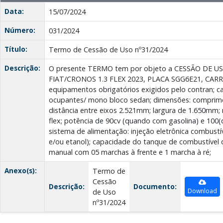
Data:
15/07/2024
Número:
031/2024
Título:
Termo de Cessão de Uso nº31/2024
Descrição:
O presente TERMO tem por objeto a CESSÃO DE U
FIAT/CRONOS 1.3 FLEX 2023, PLACA SGG6E21, CARR
equipamentos obrigatórios exigidos pelo contran; ca
ocupantes/ mono bloco sedan; dimensões: comprim
distância entre eixos 2.521mm; largura de 1.650mm; 
flex; potência de 90cv (quando com gasolina) e 100
sistema de alimentação: injeção eletrônica combustív
e/ou etanol); capacidade do tanque de combustível d
manual com 05 marchas à frente e 1 marcha à ré;
Anexo(s):
Termo de
Cessão
Descrição:
Documento:
Download
de Uso
nº31/2024