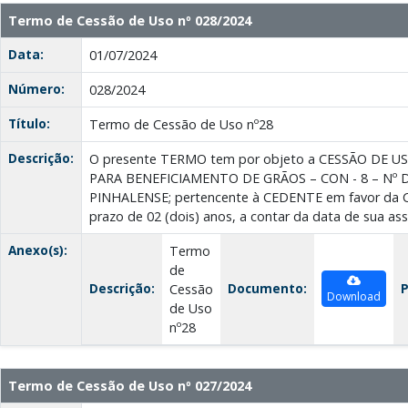
Termo de Cessão de Uso nº 028/2024
Data:
01/07/2024
Número:
028/2024
Título:
Termo de Cessão de Uso nº28
Descrição:
O presente TERMO tem por objeto a CESSÃO DE 
PARA BENEFICIAMENTO DE GRÃOS – CON - 8 – Nº D
PINHALENSE; pertencente à CEDENTE em favor da 
prazo de 02 (dois) anos, a contar da data de sua ass
Anexo(s):
Termo
de
Descrição:
Documento:
P
Cessão
Download
de Uso
nº28
Termo de Cessão de Uso nº 027/2024