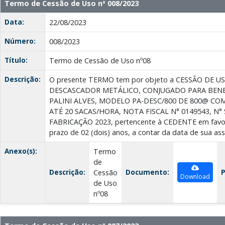
Termo de Cessão de Uso nº 008/2023
Data:
22/08/2023
Número:
008/2023
Título:
Termo de Cessão de Uso nº08
Descrição:
O presente TERMO tem por objeto a CESSÃO DE US
DESCASCADOR METÁLICO, CONJUGADO PARA BENE
PALINI ALVES, MODELO PA-DESC/800 DE 800@ CO
ATÉ 20 SACAS/HORA, NOTA FISCAL N° 0149543, N° 
FABRICAÇÃO 2023, pertencente à CEDENTE em favo
prazo de 02 (dois) anos, a contar da data de sua ass
Anexo(s):
Termo
de
Descrição:
Documento:
P
Cessão
Download
de Uso
nº08