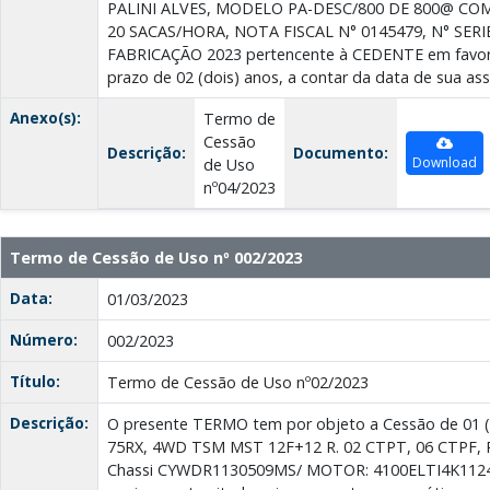
PALINI ALVES, MODELO PA-DESC/800 DE 800@ CO
20 SACAS/HORA, NOTA FISCAL N° 0145479, N° SERI
FABRICAÇÃO 2023 pertencente à CEDENTE em favor
prazo de 02 (dois) anos, a contar da data de sua ass
Anexo(s):
Termo de
Cessão
Descrição:
Documento:
Download
de Uso
nº04/2023
Termo de Cessão de Uso nº 002/2023
Data:
01/03/2023
Número:
002/2023
Título:
Termo de Cessão de Uso nº02/2023
Descrição:
O presente TERMO tem por objeto a Cessão de 01 (u
75RX, 4WD TSM MST 12F+12 R. 02 СТРТ, 06 CTPF,
Chassi CYWDR1130509MS/ MOTOR: 4100ELTI4K11247