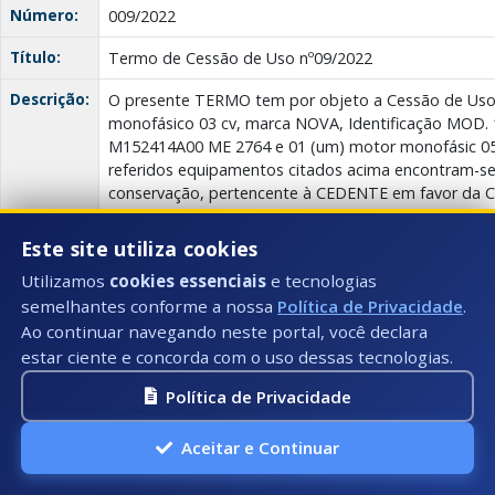
Número:
009/2022
Título:
Termo de Cessão de Uso nº09/2022
Descrição:
O presente TERMO tem por objeto a Cessão de Uso
monofásico 03 cv, marca NOVA, Identificação MOD. 
M152414A00 ME 2764 e 01 (um) motor monofásic 05
referidos equipamentos citados acima encontram-s
conservação, pertencente à CEDENTE em favor da C
de 02 (dois) anos, a contar da data de sua assinatur
Este site utiliza cookies
Anexo(s):
Termo de
Utilizamos
cookies essenciais
e tecnologias
Cessão
Descrição:
Documento:
Download
de Uso
semelhantes conforme a nossa
Política de Privacidade
.
nº09/2022
Ao continuar navegando neste portal, você declara
estar ciente e concorda com o uso dessas tecnologias.
Política de Privacidade
Termo de Cessão de Uso nº 008/2022
Data:
01/06/2022
Aceitar e Continuar
Número:
008/2022