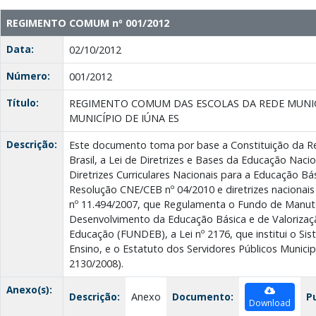
REGIMENTO COMUM nº 001/2012
Data:
02/10/2012
Número:
001/2012
Título:
REGIMENTO COMUM DAS ESCOLAS DA REDE MUNIC
MUNICÍPIO DE IÚNA ES
Descrição:
Este documento toma por base a Constituição da Re
Brasil, a Lei de Diretrizes e Bases da Educação Nacion
Diretrizes Curriculares Nacionais para a Educação Bá
Resolução CNE/CEB nº 04/2010 e diretrizes nacionai
nº 11.494/2007, que Regulamenta o Fundo de Manut
Desenvolvimento da Educação Básica e de Valorizaçã
Educação (FUNDEB), a Lei nº 2176, que institui o Si
Ensino, e o Estatuto dos Servidores Públicos Municipa
2130/2008).
Anexo(s):
Descrição:
Anexo
Documento:
P
Download