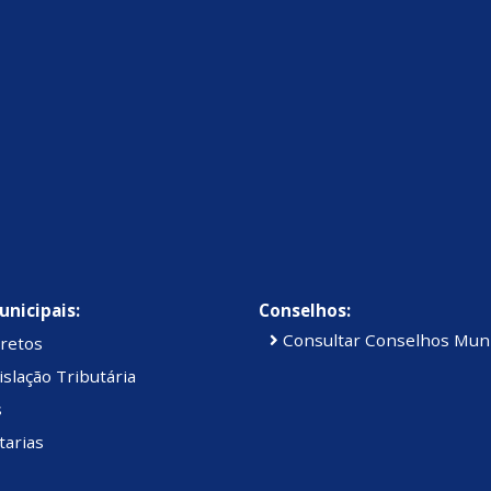
unicipais:
Conselhos:
Consultar Conselhos Muni
retos
slação Tributária
s
tarias