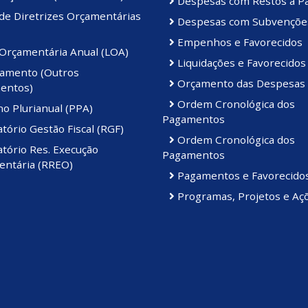
Despesas com Restos a P
de Diretrizes Orçamentárias
Despesas com Subvençõe
Empenhos e Favorecidos
 Orçamentária Anual (LOA)
Liquidações e Favorecidos
amento (Outros
Orçamento das Despesas
entos)
Ordem Cronológica dos
o Plurianual (PPA)
Pagamentos
tório Gestão Fiscal (RGF)
Ordem Cronológica dos
tório Res. Execução
Pagamentos
ntária (RREO)
Pagamentos e Favorecido
Programas, Projetos e Aç