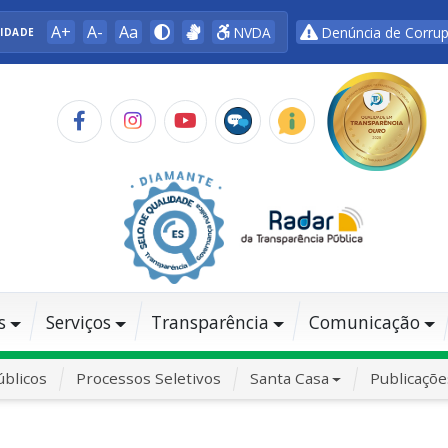
A+
A-
Aa
NVDA
Denúncia de Corru
LIDADE
s
Serviços
Transparência
Comunicação
blicos
Processos Seletivos
Santa Casa
Publicaçõe