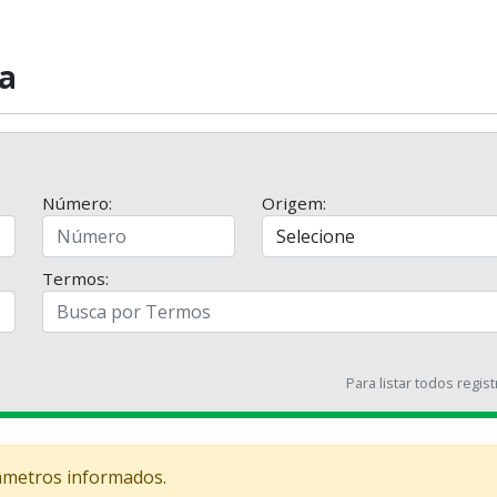
a
Número:
Origem:
Termos:
Para listar todos regis
âmetros informados.