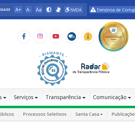
A+
A-
Aa
NVDA
Denúncia de Corru
LIDADE
s
Serviços
Transparência
Comunicação
blicos
Processos Seletivos
Santa Casa
Publicaçõe