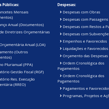
 Públicas:
Despesas:
ancetes Mensais
Despesas com Obras
mentos)
Despesas com Passagens
anço Anual (Documentos)
Despesas com Restos a P
de Diretrizes Orçamentárias
Despesas com Subvençõe
Empenhos e Favorecidos
 Orçamentária Anual (LOA)
Liquidações e Favorecidos
amento (Outros
Orçamento das Despesas
entos)
Ordem Cronológica dos
o Plurianual (PPA)
Pagamentos
tório Gestão Fiscal (RGF)
Ordem Cronológica dos
tório Res. Execução
Pagamentos
ntária (RREO)
Pagamentos e Favorecido
Programas, Projetos e Aç