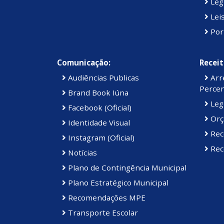
Legi
Lei
Por
Comunicação:
Receit
Audiências Publicas
Arre
Percen
Brand Book Iúna
Legi
Facebook (Oficial)
Orç
Identidade Visual
Rec
Instagram (Oficial)
Rece
Notícias
Plano de Contingência Municipal
Plano Estratégico Municipal
Recomendações MPE
Transporte Escolar