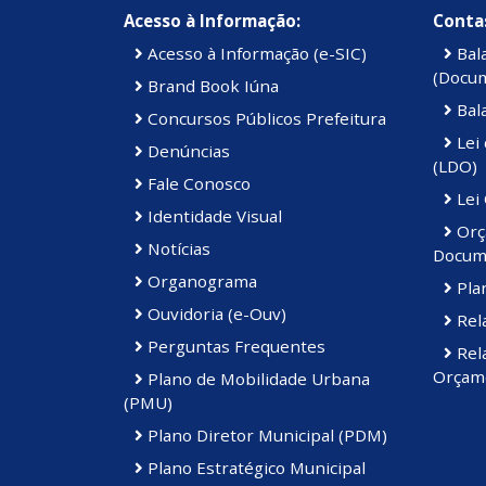
Acesso à Informação:
Contas
Acesso à Informação (e-SIC)
Bal
(Docu
Brand Book Iúna
Bal
Concursos Públicos Prefeitura
Lei 
Denúncias
(LDO)
Fale Conosco
Lei
Identidade Visual
Orç
Notícias
Docum
Organograma
Plan
Ouvidoria (e-Ouv)
Rela
Perguntas Frequentes
Rela
Orçame
Plano de Mobilidade Urbana
(PMU)
Plano Diretor Municipal (PDM)
Plano Estratégico Municipal