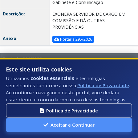
Gabinete e Comunicação
Descrição:
EXONERA SERVIDOR DE CARGO EM
COMISSÃO E DÁ OUTRAS
PROVIDÊNCIAS
Anexo:
Portaria 295/2026
Portaria 294/2026
Este site utiliza cookies
Data:
Número:
02/07/2026
294
Utilizamos
cookies essenciais
e tecnologias
Secretaria:
SEMGC - Secretaria Municipal de
semelhantes conforme a nossa
Política de Privacidade
.
Gabinete e Comunicação
Ao continuar navegando neste portal, você declara
estar ciente e concorda com o uso dessas tecnologias.
Descrição:
EXONERA SERVIDOR DO EXERCÍCIO DE
FUNÇÃO GRATIFICADA E DÁ OUTRAS
Política de Privacidade
PROVIDÊNCIAS
Aceitar e Continuar
Anexo:
Portaria 294/2026