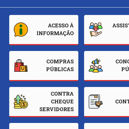
Leandro.
Fotos: Vagner Caliman
Setor de Comunicação Institucional
ACESSO À
ASSIS
comunicacao@iuna.es.gov.br
INFORMAÇÃO
COMPRAS
CON
PÚBLICAS
PÚ
CONTRA
CHEQUE
CON
SERVIDORES