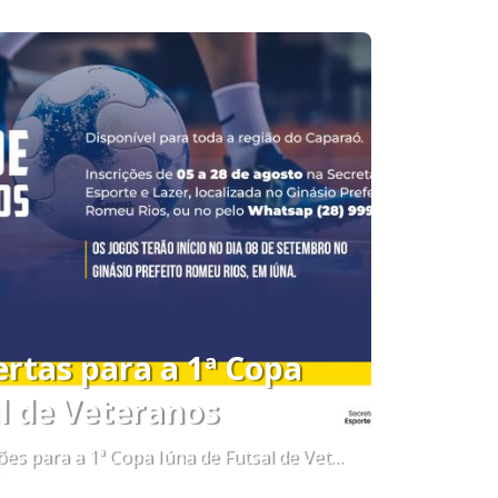
ertas para a 1ª Copa
l de Veteranos
Estão abertas as inscrições para a 1ª Copa Iúna de Futsal de Veteranos, uma competição voltada exclusivamente para atletas com mais de 45 anos. Podem participar atletas de toda a região do Caparaó. As inscrições já estão abertas e seguem até o dia 28 de agosto e devem ser realizadas na Secretaria de Esporte e Lazer de Iúna, situada no Ginásio Prefeito Romeu Rios, ou pelo WhatsApp, através do número (28) 99976-6448. Os jogos terão início no dia 08 de setembro no Ginásio Prefeito Romeu Rios, em Iúna. Setor de Comunicação Institucional comunicacao@iuna.es.gov.br