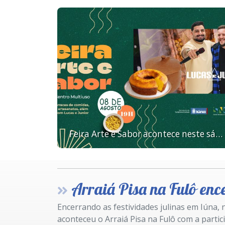
Feira Arte e Sabor acontece neste sábado (08)
Arraiá Pisa na Fulô encerra as festiv
Encerrando as festividades julinas em Iúna, n
aconteceu o Arraiá Pisa na Fulô com a parti