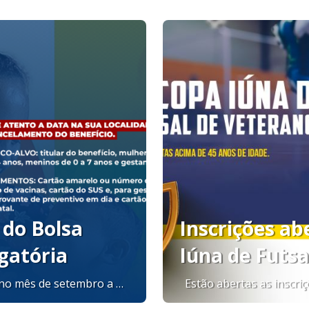
 do Bolsa
Inscrições ab
gatória
Iúna de Futsa
A Secretaria de Saúde de Iúna dará início no mês de setembro a pesagem obrigatória para todos os beneficiários do Bolsa Família e do antigo Auxílio Brasil. Devem participar da pesagem o titular do benefício, mulheres de 0 a 44 anos, meninos de 0 a 7 anos e gestantes. Para a pesagem é necessário apresentar o cartão amarelo ou número do NIS, cartão de vacinas, cartão do SUS, e, para gestantes, comprovante de preventivo em dia e cartão do pré-natal. Confira nas imagens a data na sua localidade e evite o cancelamento do benefício. Setor de Comunicação Institucional comunicacao@iuna.es.gov.br