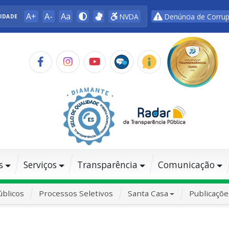
A+
A-
Aa
NVDA
Denúncia de Corru
LIDADE
s
Serviços
Transparência
Comunicação
blicos
Processos Seletivos
Santa Casa
Publicaçõe