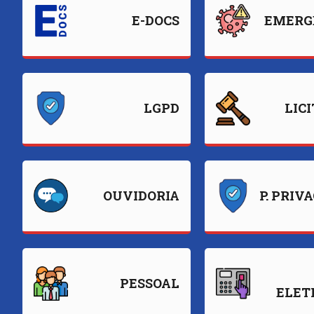
E-DOCS
EMERG
LGPD
LIC
OUVIDORIA
P. PRIV
PESSOAL
ELET